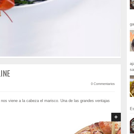
ga
aj
sa
INE
0 Commentarios
l nos viene a la cabeza el marisco. Una de las grandes ventajas
Es
+