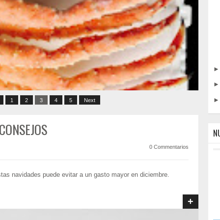
1
2
3
4
5
Next
 CONSEJOS
NU
0 Commentarios
stas navidades puede evitar a un gasto mayor en diciembre.
s más famosos y apreciados en todo el mundo. Su sabor puro y
+
s y pinza...