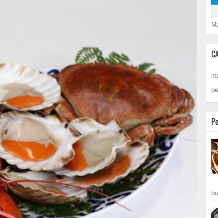
Ma
C
ma
pe
Po
bo