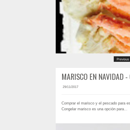
Previous
MARISCO EN NAVIDAD -
29/11/2017
Comprar el marisco y el pescado para e
Cangrejo real (chatka)
Congelar marisco es una opción para...
El Cangrejo Real es uno de los marisco
delicado con matices más dulces en pata