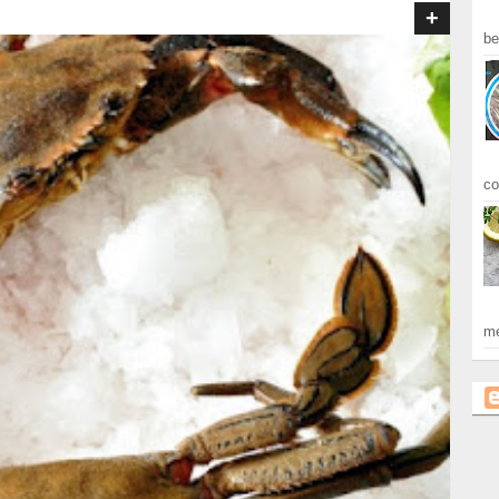
+
be
co
me