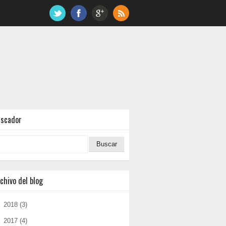
uscador
chivo del blog
►
2018
(3)
▼
2017
(4)