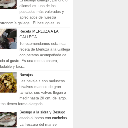
El besugo gallego , pancho o
ollomol es uno de los
pescados más valorados y
apreciados de nuestra
stronomía gallega . El besugo es un...
Receta MERLUZA A LA
GALLEGA
Te recomendamos esta rica
receta de Merluza a la Gallega
con patatas acompañada de
ada al gusto. Es una receta casera,
ludable y fáci...
Navajas
Las navaja s son moluscos
bivalvos marinos de gran
tamaño, sus valvas llegan a
medir hasta 20 cm. de largo.
tas tienen forma alargada ...
Besugo a la sidra y Besugo
asado al horno con cachelos
La frescura del mar se